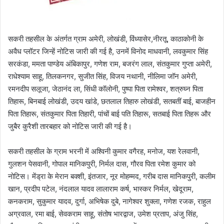
सकरी तहसील के अंतर्गत ग्राम अमेरी, लोखंडी, विंध्यासेर,नीरतू, काठाकोनी के
अवैध प्लॉटर जिन्हें नोटिस जारी की गई है, उनमें विनोद माधवानी, लवकुमार सिंह
सरकंडा, ममता पाण्डेय अंबिकापुर, गणेश राम, बजरंग लाल, संतकुमार गुप्ता अमेरी,
राधेश्याम साहू, तिलकनगर, सुजीत सिंह, विजय नथानी, नीलिमा जॉन अमेरी,
रमनदीप सलूजा, जेठानंद ला, सिंधी कॉलोनी, पुष्पा पिता रामेश्वर, शत्रुघ्न पिता
तिहारू, बिनबाई लोखंडी, उदय खांडे, छतलाल तिहारु लोखंडी, सतबतीं बाई, बाजहीन
पिता तिहारू, संतकुमार पिता तिहारी, पांचों बाई पति तिहारू, सतबाई पिता तिहरू और
जुबैर कुरैशी तारबहार को नोटिस जारी की गई है।
सकरी तहसील के ग्राम भरनी में अश्विनी कुमार वगैरह, मनोज, यश रेलवानी,
गुलशन पेसवानी, गोपाल मानिकपुरी, निर्मल दास, गौरव पिता रमेश कुमार को
नोटिस। मेंड्रा के मेरान बक्शी, इंतजार, नूर मोहम्मद, गरीब दास मानिकपुरी, कलीम
खान, प्रदीप पटेल, नंदलाल यादव लालाराम कर्ष, भास्कर निर्मल, खेदूराम,
कनकराम, सुकुमार यादव, दुर्गा, अभिषेक दुबे, नागेश्वर शुक्ला, गणेश रजक, राहुल
अग्रवाल, रमा बाई, सेवकराम साहू, संतोष भारद्वाज, उमेश प्रताप, अंजु सिंह,