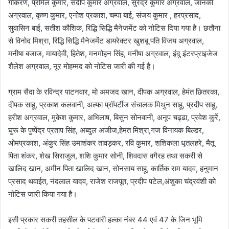
गौकरण, प्रमिल कुमार, संदीप कुमार अग्रवाल, सुरेंद्र कुमार अग्रवाल, जानकी
अग्रवाल, कृष्ण कुमार, एनोश प्रकाश, चम्पा बाई, संजय कुमार , हरप्रसाद,
सुवासिन बाई, सतीश कौशिक, रिद्धि सिद्धि मैनेजमेंट को नोटिस दिया गया है। छतौना
से विनोद मिश्रा, रिद्धि सिद्धि मैनेजमेंट डायरेक्टर खुशबू पति विजय अग्रवाल,
मनीषा बजाज, मायादेवी, हितेश, मनमोहन सिंह, मनीषा अग्रवाल, इंदु इंटरप्राइजेज
शैलेश अग्रवाल, नूर मोहम्मद को नोटिस जारी की गई है।
ग्राम सैदा के रविन्द्र पाटनवार, मो अमजद खान, दीपक अग्रवाल, हेमंत छितरका,
दीपक साहू, प्रकाश कलवानी, अल्फा प्रॉपर्टीज संचालक मिथुन साहू, प्रदीप साहू,
हरीश अग्रवाल, मुकेश कुमार, अभिलाष, बिसुन सोनवानी, अनूप चढ्ढा, प्रवेश कुर्रे,
घुरू के पुष्पेंद्र प्रताप सिंह, अब्दुल अजीज,हेमंत मिश्रा,गज विनायक बिल्डर,
ओमप्रकाश, अंकुर सिंह उमाशंकर तावड़कर, रवि कुमार, शशिकला धृतलहरे, मैतू
पिता शंकर, शेख सिराजुल, शशि कुमार सोनी, शिवदास वगैरह तथा सकरी से
खालिद खान, अमीन पिता खालिद खान, सोनसाय साहू, कार्तिक राम यादव, हनुमान
प्रसाद थवाईत, नंदलाल यादव, राजेश राजपूत, प्रदीप पटेल,अंशुका चंद्रवंशी को
नोटिस जारी किया गया है।
इसी प्रकार सकरी तहसील के पटवारी हल्का नंबर 44 एवं 47 के जिन भूमि