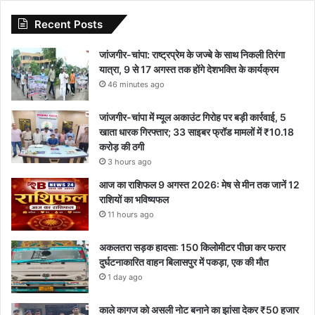
Recent Posts
जांजगीर-चांपा: राष्ट्रप्रेम के जज्बे के साथ निकली तिरंगा
यात्रा, 9 से 17 अगस्त तक होंगे देशभक्ति के कार्यक्रम
46 minutes ago
जांजगीर-चांपा में म्यूल अकाउंट गिरोह पर बड़ी कार्रवाई, 5
खाता धारक गिरफ्तार; 33 साइबर फ्रॉड मामलों में ₹10.18
करोड़ की ठगी
3 hours ago
आज का राशिफल 9 अगस्त 2026: मेष से मीन तक जानें 12
राशियों का भविष्यफल
11 hours ago
अकलतरा सड़क हादसा: 150 किलोमीटर पीछा कर फरार
दुर्घटनाकारित वाहन बिलासपुर में पकड़ा, एक की मौत
1 day ago
काले कागज को असली नोट बनाने का झांसा देकर ₹50 हजार