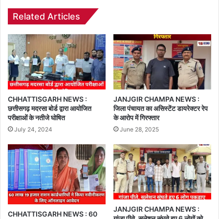
Related Articles
CHHATTISGARH NEWS :
JANJGIR CHAMPA NEWS :
छत्तीसगढ़ मदरसा बोर्ड द्वारा आयोजित
जिला पंचायत का असिस्टेंट डायरेक्टर रेप
परीक्षाओं के नतीजे घोषित
के आरोप में गिरफ्तार
July 24, 2024
June 28, 2025
JANJGIR CHAMPA NEWS :
CHHATTISGARH NEWS : 60
गांजा पीते, सुलेशन सूंघते हुए 6 लोगों को