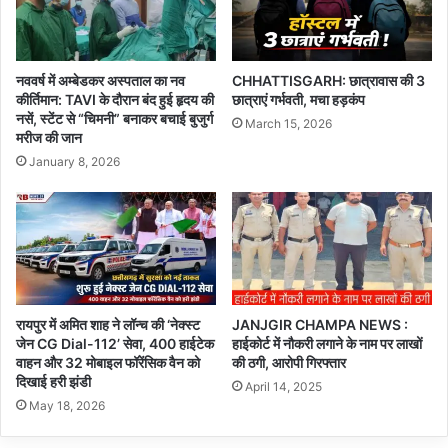
नववर्ष में अम्बेडकर अस्पताल का नव
CHHATTISGARH: छात्रावास की 3
कीर्तिमान: TAVI के दौरान बंद हुई हृदय की
छात्राएं गर्भवती, मचा हड़कंप
नसें, स्टेंट से “चिमनी” बनाकर बचाई बुजुर्ग
March 15, 2026
मरीज की जान
January 8, 2026
रायपुर में अमित शाह ने लॉन्च की ‘नेक्स्ट
JANJGIR CHAMPA NEWS :
जेन CG Dial-112’ सेवा, 400 हाईटेक
हाईकोर्ट में नौकरी लगाने के नाम पर लाखों
वाहन और 32 मोबाइल फॉरेंसिक वैन को
की ठगी, आरोपी गिरफ्तार
दिखाई हरी झंडी
April 14, 2025
May 18, 2026