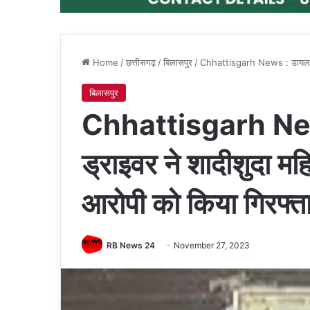
Home
/
छत्तीसगढ़
/
बिलासपुर
/
Chhattisgarh News : डायल 112 
बिलासपुर
Chhattisgarh New
ड्राइवर ने शादीशुदा महि
आरोपी को किया गिरफ्त
RB News 24
November 27, 2023