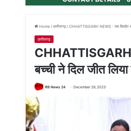
Home
/
छत्तीसगढ़
/
CHHATTISGARH NEWS : जब बिरहोर बच्ची न
छत्तीसगढ़
CHHATTISGARH N
बच्ची ने दिल जीत लिया म
RB News 24
December 29, 2023