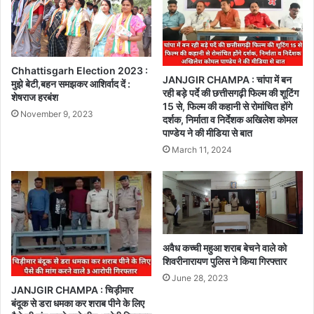
Chhattisgarh Election 2023 :
JANJGIR CHAMPA : चांपा में बन
मुझे बेटी,बहन समझकर आशिर्वाद दें :
रही बड़े पर्दे की छत्तीसगढ़ी फिल्म की शूटिंग
शेषराज हरबंश
15 से, फिल्म की कहानी से रोमांचित होंगे
November 9, 2023
दर्शक, निर्माता व निर्देशक अखिलेश कोमल
पाण्डेय ने की मीडिया से बात
March 11, 2024
अवैध कच्ची महुआ शराब बेचने वाले को
शिवरीनारायण पुलिस ने किया गिरफ्तार
June 28, 2023
JANJGIR CHAMPA : चिड़ीमार
बंदूक से डरा धमका कर शराब पीने के लिए