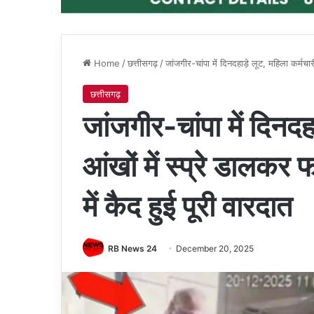
Home
/
छत्तीसगढ़
/
जांजगीर-चांपा में दिनदहाड़े लूट, महिला कर्मच
छत्तीसगढ़
जांजगीर-चांपा में दिनदह
आंखों में स्प्रे डाल
में कैद हुई पूरी वारदात
RB News 24
December 20, 2025