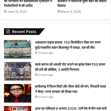
की जानकारी देने बलौदाबाजार प्रशासन ने
कलेक्टर ने प्लास्टिक मुक्त शहर का संकल्प
जिलेवासियों से की अपील
दिलाया
June 18, 2024
March 9, 2026
Recent Posts
अकलतरा सड़क हादसा: 150 किलोमीटर पीछा कर फरार
दुर्घटनाकारित वाहन बिलासपुर में पकड़ा, एक की मौत
3 hours ago
काले कागज को असली नोट बनाने का झांसा देकर ₹50 हजार
की ठगी की कोशिश, 3 आरोपी गिरफ्तार
4 hours ago
छत्तीसगढ़ में फिल्म सिटी और सेंसर बोर्ड की मांग, गिरधारी यादव
ने केंद्र-राज्य सरकार को लिखा पत्र
9 hours ago
आज का राशिफल 8 अगस्त 2026: जानें मेष से मीन तक सभी