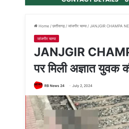
Home
/
छत्तीसगढ़
/
जांजगीर चाम्पा
/
JANJGIR CHAMPA NEWS : रे
जांजगीर चाम्पा
JANJGIR CHAMPA 
पर मिली अज्ञात युवक की
RB News 24
July 2, 2024