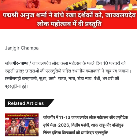
Janjgir Champa
जांजगीर-चाम्पा
/ जाज्वलयदेव लोक कला महोत्सव के पहले दिन 10 फरवरी को
स्कूली छात्र छात्राओं की प्रस्तुतियों सहित स्थानीय कलाकारों ने खूब रंग जमाया।
छत्तीसगढ़ी बारहमासी, सुआ, कर्मा, राउत, नाच, डंडा नाच, पंथी, भरथरी की
प्रस्तुतियां हुई।
Related Articles
जांजगीर में 11-13 जाज्वल्यदेव लोक महोत्सव और एग्रीटेक
कृषि मेला–2026, दिलीप षडंगी, आरू साहू और बॉलीवुड
सिंगर इशिता विश्वकर्मा की धमाकेदार प्रस्तुति!