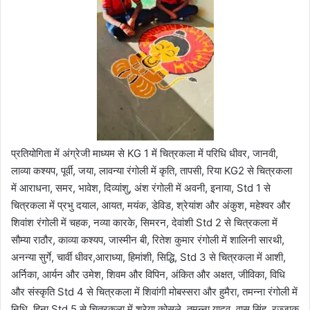
प्रतियोगिता में अंग्रेजी माध्यम से KG 1 में चित्रकला में परिधि धीवर, जानवी,
लाव्या कश्यप, पूर्वी, जया, लावन्या रंगोली में कृति, तापसी, रिया KG2 से चित्रकला
में आराधना, समर, भावेश, दिव्यांशु, अंश रंगोली में अवनी, इनाया, Std 1 से
चित्रकला में प्रभु दयाल, आयत, मयंक, डेविड, श्रेयांश और अंकुश, महेश्वर और
शिवांश रंगोली में चहक, नव्या कारके, सिमरन, देवांशी Std 2 से चित्रकला में
सौम्या राठौर, काव्या कश्यप, जास्मीन बी, रितेश कुमार रंगोली में शालिनी सारथी,
अनन्या सुर्गे, चार्वी धीवर,आराध्या, हिमांशी, सिद्धि, Std 3 से चित्रकला में आशी,
अर्निका, आर्यन और उमेश, शिवम और विपिन, अंकित और अक्षत, जीविका, विधि
और संस्कृति Std 4 से चित्रकला में शिवांगी मोबस्सरा और हुमैरा, तमन्ना रंगोली में
निधि, हिना Std 5 से चित्रकला में श्रेया कोसले, तमन्ना यादव, वासु सिंह, रज्जाक