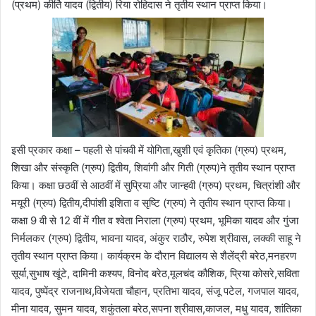
(प्रथम) कीर्ति यादव (द्वितीय) रिया रोहिदास ने तृतीय स्थान प्राप्त किया।
इसी प्रकार कक्षा – पहली से पांचवी में योगिता,खुशी एवं कृतिका (ग्रुप) प्रथम,
शिखा और संस्कृति (ग्रुप) द्वितीय, शिवांगी और गिती (ग्रुप)ने तृतीय स्थान प्राप्त
किया। कक्षा छठवीं से आठवीं में सुप्रिया और जान्हवी (ग्रुप) प्रथम, चित्रांशी और
मयूरी (ग्रुप) द्वितीय,दीपांशी इशिता व सृष्टि (ग्रुप) ने तृतीय स्थान प्राप्त किया।
कक्षा 9 वी से 12 वीं में गीत व श्वेता निराला (ग्रुप) प्रथम, भूमिका यादव और गुंजा
निर्मलकर (ग्रुप) द्वितीय, भावना यादव, अंकुर राठौर, रुपेश श्रीवास, लक्की साहू ने
तृतीय स्थान प्राप्त किया। कार्यक्रम के दौरान विद्यालय से शैलेंद्री बरेठ,मनहरण
सूर्या,सुभाष खूंटे, दामिनी कश्यप, विनोद बरेठ,मूलचंद कौशिक, प्रिया कोसरे,सविता
यादव, पुष्पेंद्र राजनाथ,विजेयता चौहान, प्रतिभा यादव, संजू पटेल, गजपाल यादव,
मीना यादव, सुमन यादव, शकुंतला बरेठ,सपना श्रीवास,काजल, मधु यादव, शांतिका