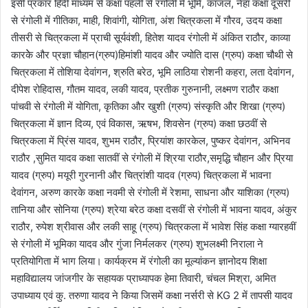
इसी प्रकार हिंदी माध्यम से कक्षा पहली से रंगोली में भूमि, काजल, नेहा कक्षा दूसरी
से रंगोली में गीतिका, माही, शिवांगी, योगिता, अंश चित्रकला में गौरव, उदय कक्षा
तीसरी से चित्रकला में प्राची सूर्यवंशी, हितेश यादव रंगोली में अंकित राठौर, काव्या
कारकेे और प्रज्ञा चौहान(ग्रुप)हिमांशी यादव और ज्योति दास (ग्रुप) कक्षा चौथी से
चित्रकला में तोशिया देवांगन, श्रुति बरेठ, भूमि लाठिया रोशनी कहरा, लता देवांगन,
दीपेश रोहिदास, गौतम यादव, लकी यादव, प्रतीक गुरुनानी, लक्ष्मण राठौर कक्षा
पांचवी से रंगोली में योगिता, कृतिका और खुशी (ग्रुप) संस्कृति और शिखा (ग्रुप)
चित्रकला में ज्ञान दिव्य, एवं विकास, ऋषभ, शिवसेन (ग्रुप) कक्षा छठवीं से
चित्रकला में प्रिंस यादव, शुभम राठौर, प्रियांश कारकेल, पुष्कर देवांगन, अभिनव
राठौर ,सुमित यादव कक्षा सातवीं से रंगोली में श्रिया राठौर,समृद्धि चौहान और प्रिया
यादव (ग्रुप) मयूरी गुरनानी और चित्रांशी यादव (ग्रुप) चित्रकला में भावना
देवांगन, अरुण कारके कक्षा नवमी से रंगोली में रेशमा, साधना और याशिका (ग्रुप)
तानिया और सोनिया (ग्रुप) श्रेया बरेठ कक्षा दसवीं से रंगोली में भावना यादव, अंकुर
राठौर, रुपेश श्रीवास और लकी साहू (ग्रुप) चित्रकला में भावेश सिंह कक्षा ग्यारहवीं
से रंगोली में भूमिका यादव और गुंजा निर्मलकर (ग्रुप) शुभलक्ष्मी निराला ने
प्रतियोगिता में भाग लिया। कार्यक्रम में रंगोली का मूल्यांकन ज्ञानोदय शिक्षा
महाविद्यालय जांजगीर के सहायक प्राध्यापक हेमा तिवारी, चंचल मिश्रा, अमित
उपाध्याय एवं कु. तरुणा यादव ने किया जिसमें कक्षा नर्सरी से KG 2 में तापसी यादव