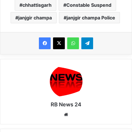
chhattisgarh
Constable Suspend
janjgir champa
janjgir champa Police
WhatsApp
Telegram
RB News 24
Website