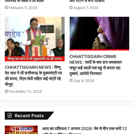
व्यवस्था के संबंध में ली बैठक
और स्टोन से बनी राखियां
February 5, 2025
August 7, 2024
CHHATTISGARH CRIME
NEWS : शादी के बाद डरा धमकाकर
CHHATTISGARH NEWS : विष्णु
ससुर कई सालों तक बहु से करता रहा
देव साय ने ली छत्तीसगढ़ के मुख्यमंत्री पद
दुष्कर्म, आरोपी गिरफ्तार
की शपथ, पीएम मोदी सहित कई मंत्री रहे
July 8, 2024
मौजूद
December 13, 2023
Recent Posts
आज का राशिफल 7 अगस्त 2026: मेष से मीन तक सभी 12