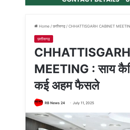
Home
/
छत्तीसगढ़
/
CHHATTISGARH CABINET MEETING : सा
छत्तीसगढ़
CHHATTISGARH
MEETING : साय कैबिन
कई अहम फैसले
RB News 24
July 11, 2025