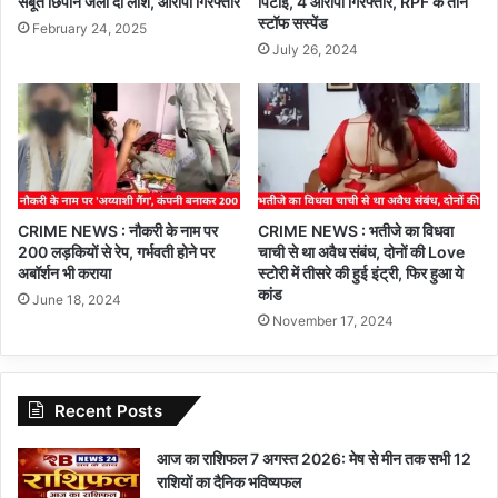
सबूत छिपाने जला दी लाश, आरोपी गिरफ्तार
पिटाई, 4 आरोपी गिरफ्तार, RPF के तीन
स्टॉफ सस्पेंड
February 24, 2025
July 26, 2024
CRIME NEWS : नौकरी के नाम पर
CRIME NEWS : भतीजे का विधवा
200 लड़कियों से रेप, गर्भवती होने पर
चाची से था अवैध संबंध, दोनों की Love
अबॉर्शन भी कराया
स्टोरी में तीसरे की हुई इंट्री, फिर हुआ ये
कांड
June 18, 2024
November 17, 2024
Recent Posts
आज का राशिफल 7 अगस्त 2026: मेष से मीन तक सभी 12
राशियों का दैनिक भविष्यफल