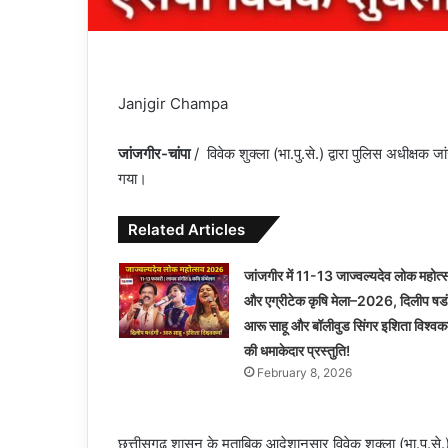
Janjgir Champa
जांजगीर-चांपा
/ विवेक शुक्ला (भा.पु.से.) द्वारा पुलिस अधीक्
गया।
Related Articles
जांजगीर में 11-13 जाज्वल्यदेव लोक महोत्
और एग्रीटेक कृषि मेला–2026, दिलीप षडं
आरू साहू और बॉलीवुड सिंगर इशिता विश्वकर्
की धमाकेदार प्रस्तुति!
February 8, 2026
छत्तीसगढ़ शासन के मुताबिक आदेशानुसार विवेक शुक्ला (भा.पु.से.