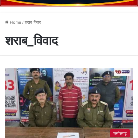
Home
/
शराब_विवाद
शराब_विवाद
छत्तीसगढ़