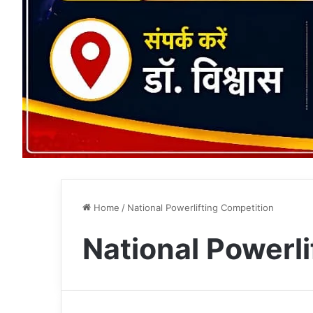
Home
/
National Powerlifting Competition
National Powerli