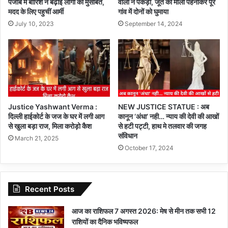
वालों ने पकड़ा, जूते की माला पहनाकर पूरे
पंजाब में बारिश ने बढ़ाई लोगो की मुसीबतें,
गांव में दोनों को घुमाया
मदद के लिए पहुचीं आर्मी
September 14, 2024
July 10, 2023
Justice Yashwant Verma :
NEW JUSTICE STATUE : अब
दिल्ली हाईकोर्ट के जज के घर में लगी आग
कानून ‘अंधा’ नही… न्याय की देवी की आखों
से खुला बड़ा राज, मिला करोड़ो कैश
से हटी पट्टी, हाथ मे तलवार की जगह
संविधान
March 21, 2025
October 17, 2024
Recent Posts
आज का राशिफल 7 अगस्त 2026: मेष से मीन तक सभी 12
राशियों का दैनिक भविष्यफल