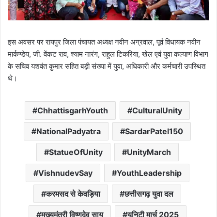
इस अवसर पर रायपुर जिला पंचायत अध्यक्ष नवीन अग्रवाल, पूर्व विधायक नवीन
मार्कण्डेय, जी. वेंकट राव, श्याम नारंग, राहुल टिकरिया, खेल एवं युवा कल्याण विभाग
के सचिव यशवंत कुमार सहित बड़ी संख्या में युवा, अधिकारी और कर्मचारी उपस्थित
थे।
ChhattisgarhYouth
CulturalUnity
NationalPadyatra
SardarPatel150
StatueOfUnity
UnityMarch
VishnudevSay
YouthLeadership
करमसद से केवड़िया
छत्तीसगढ़ युवा दल
मुख्यमंत्री विष्णुदेव साय
यूनिटी मार्च 2025