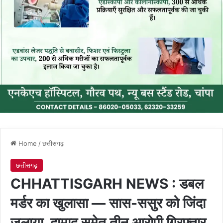
Home
/
छत्तीसगढ़
छत्तीसगढ़
CHHATTISGARH NEWS : डबल
मर्डर का खुलासा — सास-ससुर को जिंदा
जलाया, दामाद समेत तीन आरोपी गिरफ्तार