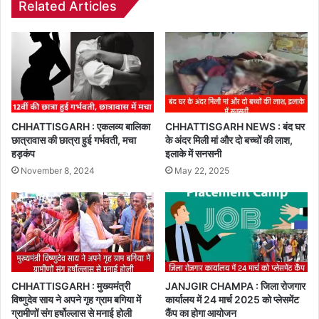
Related Articles
CHHATTISGARH : एकलव्य बालिका
CHHATTISGARH NEWS : बंद घर
छात्रावास की छात्रा हुई गर्भवती, मचा
के अंदर मिली मां और दो बच्चों की लाश,
हड़कंप
इलाके में सनसनी
November 8, 2024
May 22, 2025
CHHATTISGARH : मुख्यमंत्री
JANJGIR CHAMPA : जिला रोजगार
विष्णुदेव साय ने अपने गृह ग्राम बगिया में
कार्यालय में 24 मार्च 2025 को प्लेसमेंट
ग्रामीणों संग हर्षोल्लास से मनाई होली
कैंप का होगा आयोजन