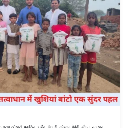
के ग्राम खोखरी, पकरिया, राहौद, बिलारी, कोहका, मेहंदी, बुंदेला, सलखन,