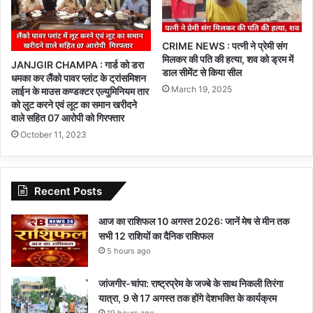
CRIME NEWS : पत्नी ने प्रेमी संग
मिलकर की पति की हत्या, शव को ड्रम में
JANJGIR CHAMPA : गार्ड को डरा
डाल सीमेंट से किया सील
धमका कर लैंको पावर प्लांट के ट्रांसमिशन
March 19, 2025
लाईन के माउस कण्डक्टर एल्युमिनियम तार
को लुट करने एवं लूट का समान खरीदने
वाले सहित 07 आरोपी को गिरफ्तार
October 11, 2023
Recent Posts
आज का राशिफल 10 अगस्त 2026: जानें मेष से मीन तक
सभी 12 राशियों का दैनिक राशिफल
5 hours ago
जांजगीर-चांपा: राष्ट्रप्रेम के जज्बे के साथ निकली तिरंगा
यात्रा, 9 से 17 अगस्त तक होंगे देशभक्ति के कार्यक्रम
19 hours ago