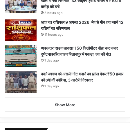
खाता धारक गिरफ्तार; 33 साइबर फ्रॉड मामलों में ₹10.18
करोड़ की ठगी
3 hours ago
आज का राशिफल 9 अगस्त 2026: मेष से मीन तक जानें 12
राशियों का भविष्यफल
11 hours ago
अकलतरा सड़क हादसा: 150 किलोमीटर पीछा कर फरार
दुर्घटनाकारित वाहन बिलासपुर में पकड़ा, एक की मौत
1 day ago
काले कागज को असली नोट बनाने का झांसा देकर ₹50 हजार
की ठगी की कोशिश, 3 आरोपी गिरफ्तार
1 day ago
Show More