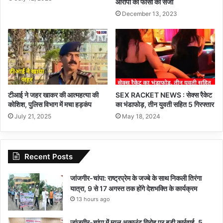
आरोपी को फांसी की सजा
December 13, 2023
टीआई ने जहर खाकर की आत्महत्या की
SEX RACKET NEWS : सेक्स रैकेट
कोशिश, पुलिस विभाग में मचा हड़कंप
का भंडाफोड़, तीन युवती सहित 5 गिरफ्तार
July 21, 2025
May 18, 2024
Recent Posts
जांजगीर-चांपा: राष्ट्रप्रेम के जज्बे के साथ निकली तिरंगा
यात्रा, 9 से 17 अगस्त तक होंगे देशभक्ति के कार्यक्रम
13 hours ago
जांजगीर-चांपा में म्यूल अकाउंट गिरोह पर बड़ी कार्रवाई, 5